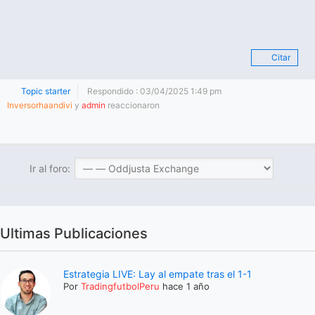
Citar
Topic starter
Respondido : 03/04/2025 1:49 pm
Inversorhaandivi
y
admin
reaccionaron
Ir al foro:
Ultimas Publicaciones
Estrategia LIVE: Lay al empate tras el 1-1
Por
TradingfutbolPeru
hace 1 año