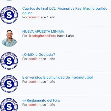
Cuartos de final UCL: Arsenal vs Real Madrid partido
de ida
Por
admin
hace 1 año
NUEVA APUESTA MINIMA
Por
TradingfutbolPeru
hace 1 año
¿OrbitX o Oddjusta?
Por
admin
hace 1 año
Bienvenidos la comunidad de Tradingfutbol
Por
admin
hace 1 año
📜 Reglamento del Foro
Por
admin
hace 1 año